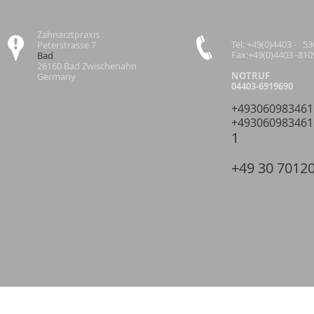
Zahnarztpraxis
Tel: +49(0)4403 - 5
Peterstrasse 7
Fax:+49(0)4403 -81
Bad
26160 Bad Zwischenahn
NOTRUF
Germany
04403-6919690
+493060983461
+493060983461
1
+49 30 7012